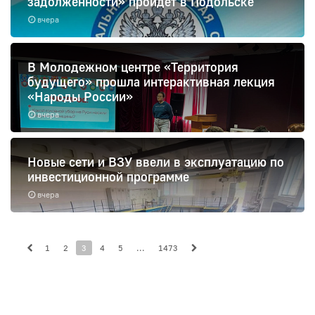
задолженности» пройдет в Подольске
вчера
В Молодежном центре «Территория
будущего» прошла интерактивная лекция
«Народы России»
вчера
Новые сети и ВЗУ ввели в эксплуатацию по
инвестиционной программе
вчера
1
2
3
4
5
...
1473