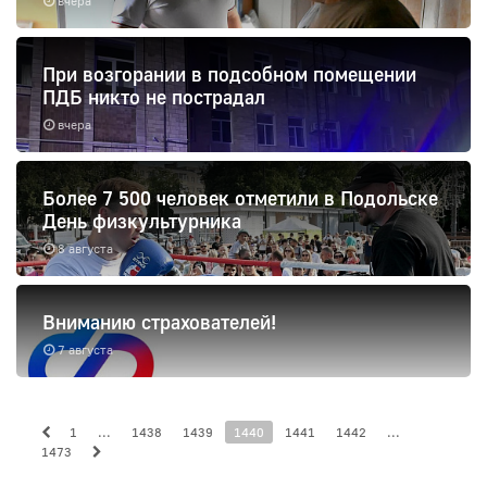
вчера
При возгорании в подсобном помещении
ПДБ никто не пострадал
вчера
Более 7 500 человек отметили в Подольске
День физкультурника
8 августа
Вниманию страхователей!
7 августа
1
...
1438
1439
1440
1441
1442
...
1473