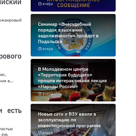
йский
вчера
гожанровый
Семинар «Внесудебный
порядок взыскания
задолженности» пройдет в
Подольске
вчера
рового
В Молодежном центре
ас,
«Территория будущего»
прошла интерактивная лекция
ия в...
«Народы России»
вчера
и есть
Новые сети и ВЗУ ввели в
эксплуатацию по
инвестиционной программе
ластью
вчера
у РФ.