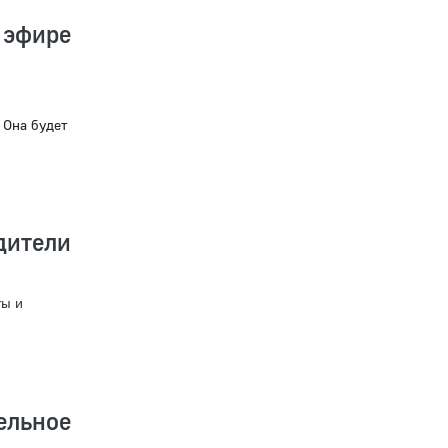
 эфире
 Она будет
дители
ты и
ельное