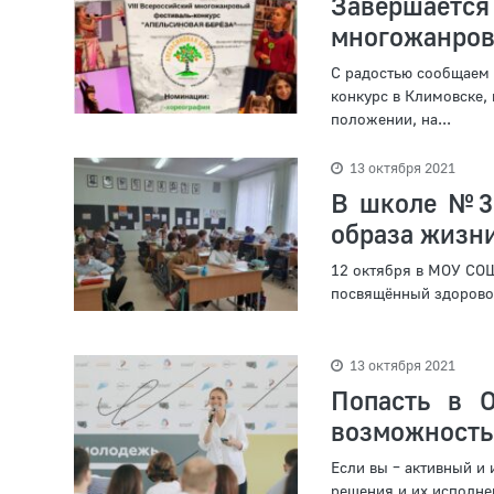
Завершает
многожанров
С радостью сообщаем 
конкурс в Климовске,
положении, на...
13 октября 2021
В школе №32
образа жизн
12 октября в МОУ СОШ
посвящённый здоровом
13 октября 2021
Попасть в 
возможность
Если вы – активный и
решения и их исполне