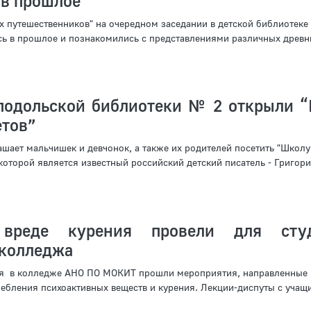
 в прошлое
х путешественников" на очередном заседании в детской библиотек
ь в прошлое и познакомились с представлениями различных древн
подольской библиотеки № 2 открыли 
етов”
шает мальчишек и девчонок, а также их родителей посетить "Школ
которой является известный российский детский писатель - Григорий
вреде курения провели для студ
 колледжа
бря в колледже АНО ПО МОКИТ прошли мероприятия, направленные 
ебления психоактивных веществ и курения. Лекции-диспуты с учащ