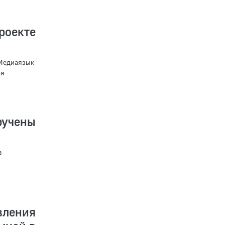
роекте
«Медиаязык
ая
учены
в
вления