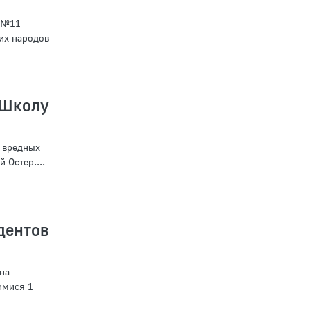
е №11
их народов
“Школу
у вредных
 Остер....
ентов
на
имися 1