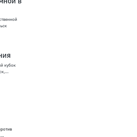
мной в
ственной
ьск
ния
ий кубок
,...
против
..