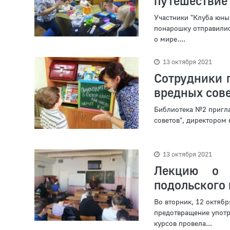
путешествие
Участники "Клуба юны
понарошку отправилис
о мире....
13 октября 2021
Сотрудники 
вредных сов
Библиотека №2 пригла
советов", директором 
13 октября 2021
Лекцию о 
подольского
Во вторник, 12 октя
предотвращение употр
курсов провела...