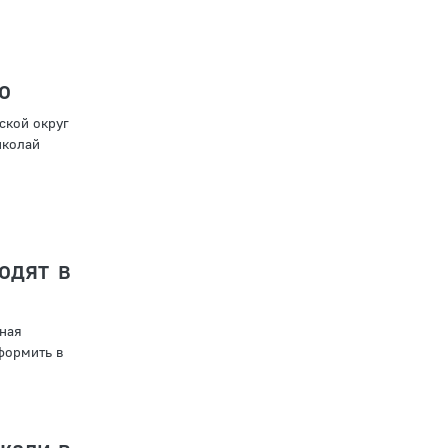
о
ской округ
иколай
одят в
ная
формить в