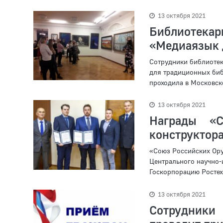
13 октября 2021
Библиотека
«Медиаязык 
Сотрудники библиотек
для традиционных биб
проходила в Московско
13 октября 2021
Награды «С
конструкто
«Союз Российских Ору
Центрального научно-
Госкорпорацию Ростех
13 октября 2021
Сотрудники 