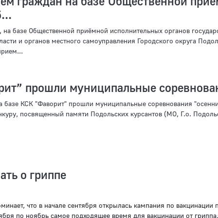
ем граждан на базе Общественной прие
...
я, на базе Общественной приёмной исполнительных органов государ
ласти и органов местного самоуправления Городского округа Подол
рием...
рит” прошли муниципальные соревнова
на базе КСК "Фаворит" прошли муниципальные соревнования "осенн
куру, посвященный памяти Подольских курсантов (МО, Г.о. Подольск
ать о гриппе
минает, что в начале сентября открылась кампания по вакцинации 
ября по ноябрь самое подходящее время для вакцинации от гриппа,.