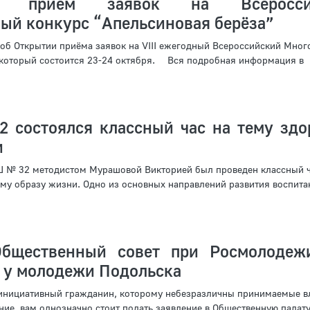
ся приём заявок на Всеросси
ый конкурс “Апельсиновая берёза”
об Открытии приёма заявок на VIII ежегодный Всероссийский Мно
 который состоится 23-24 октября. ⠀ Вся подробная информация в
 состоялся классный час на тему здо
и
 № 32 методистом Мурашовой Викторией был проведен классный ч
у образу жизни. Одно из основных направлений развития воспитан
Общественный совет при Росмолодеж
 у молодежи Подольска
 инициативный гражданин, которому небезразличны принимаемые в
ние, вам однозначно стоит подать заявление в Общественную палат