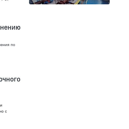
анению
чения по
чного
ли
но с