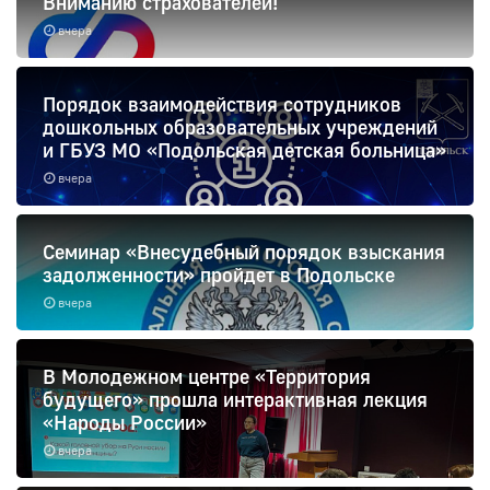
Вниманию страхователей!
вчера
Порядок взаимодействия сотрудников
дошкольных образовательных учреждений
и ГБУЗ МО «Подольская детская больница»
вчера
Семинар «Внесудебный порядок взыскания
задолженности» пройдет в Подольске
вчера
В Молодежном центре «Территория
будущего» прошла интерактивная лекция
«Народы России»
вчера