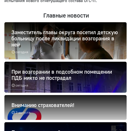
испытания нового огнетушащего состава ОГС-П.
Главные новости
Заместитель главы округа посетил детскую
больницу после ликвидации возгорания в
ней
сегодня
При возгорании в подсобном помещении
ПДБ никто не пострадал
сегодня
Вниманию страхователей!
7 августа