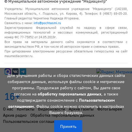
© Муниципальное автономное учреждение "Медиацентр"
Учредитель: Муниципальное автономное учреждение "Медиацентр" (142100,
Московская область, г. Подольск, ул. Кирова, 4). Телефон: 8 (4967) 69-05-20.
Главный редактор Чернятина Надежда Игоревна.
Свяжитесь с нами:
info@pochtasmi.ru
Зарегистрировано Федеральной службой по надзору в сфере связи,
информационных технологий и массовых коммуникаций, регистрационный
номер ФС 77-75852 от 24.05.2019г.
Все права на материалы данного сайта охраняются в соответствии с
законодательством РФ, в том числе об авторском праве и смежных правах.
При цитировании электронными ресурсами обязательна гиперссылка на сайт
maumediacenter.ru.
Для улучшения работы и сбора статистических данных сайта
собираются данные, используя файлы cookie и метрические
программы. Продолжая работу с сайтом, Вы даете свое
16+
согласие на
обработку персональных данных
, а также
подтверждаете ознакомление с
Пользовательским
соглашением
. Файлы cookie можно отключить в настройках
О нас
Контакты
Видеоновости
Архив газеты
Фотогалерея
Вашего браузера.
Архив радио
Обработка персональных данных
Пользовательское соглашение
Принять