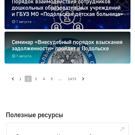
Порядок взаимодействия сотрудников
дошкольных образовательных учреждений
и ГБУЗ МО «Подольская детская больница»
7 августа
Семинар «Внесудебный порядок взыскания
задолженности» пройдет в Подольске
7 августа
1
2
3
4
5
...
1473
Полезные ресурсы