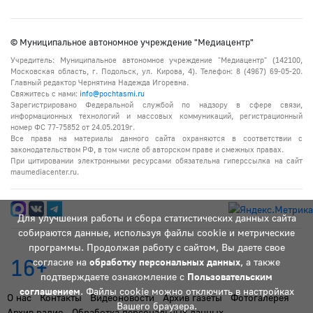
© Муниципальное автономное учреждение "Медиацентр"
Учредитель: Муниципальное автономное учреждение "Медиацентр" (142100,
Московская область, г. Подольск, ул. Кирова, 4). Телефон: 8 (4967) 69-05-20.
Главный редактор Чернятина Надежда Игоревна.
Свяжитесь с нами:
info@pochtasmi.ru
Зарегистрировано Федеральной службой по надзору в сфере связи,
информационных технологий и массовых коммуникаций, регистрационный
номер ФС 77-75852 от 24.05.2019г.
Все права на материалы данного сайта охраняются в соответствии с
законодательством РФ, в том числе об авторском праве и смежных правах.
При цитировании электронными ресурсами обязательна гиперссылка на сайт
maumediacenter.ru.
Для улучшения работы и сбора статистических данных сайта
собираются данные, используя файлы cookie и метрические
программы. Продолжая работу с сайтом, Вы даете свое
16+
согласие на
обработку персональных данных
, а также
подтверждаете ознакомление с
Пользовательским
соглашением
. Файлы cookie можно отключить в настройках
О нас
Контакты
Видеоновости
Архив газеты
Фотогалерея
Вашего браузера.
Архив радио
Обработка персональных данных