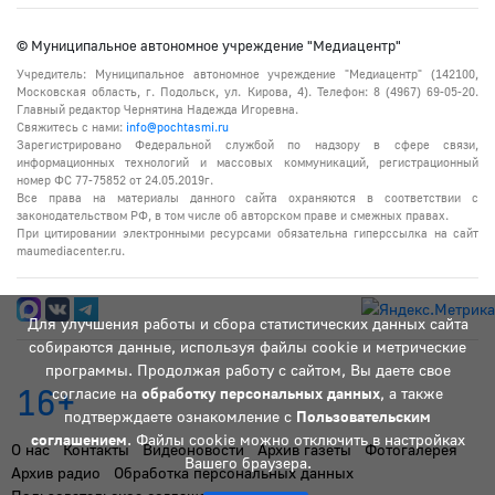
© Муниципальное автономное учреждение "Медиацентр"
Учредитель: Муниципальное автономное учреждение "Медиацентр" (142100,
Московская область, г. Подольск, ул. Кирова, 4). Телефон: 8 (4967) 69-05-20.
Главный редактор Чернятина Надежда Игоревна.
Свяжитесь с нами:
info@pochtasmi.ru
Зарегистрировано Федеральной службой по надзору в сфере связи,
информационных технологий и массовых коммуникаций, регистрационный
номер ФС 77-75852 от 24.05.2019г.
Все права на материалы данного сайта охраняются в соответствии с
законодательством РФ, в том числе об авторском праве и смежных правах.
При цитировании электронными ресурсами обязательна гиперссылка на сайт
maumediacenter.ru.
Для улучшения работы и сбора статистических данных сайта
собираются данные, используя файлы cookie и метрические
программы. Продолжая работу с сайтом, Вы даете свое
16+
согласие на
обработку персональных данных
, а также
подтверждаете ознакомление с
Пользовательским
соглашением
. Файлы cookie можно отключить в настройках
О нас
Контакты
Видеоновости
Архив газеты
Фотогалерея
Вашего браузера.
Архив радио
Обработка персональных данных