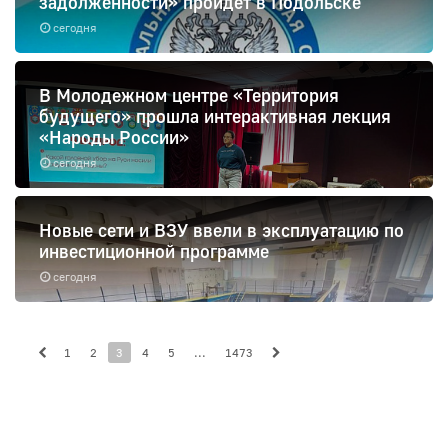
задолженности» пройдет в Подольске
сегодня
В Молодежном центре «Территория
будущего» прошла интерактивная лекция
«Народы России»
сегодня
Новые сети и ВЗУ ввели в эксплуатацию по
инвестиционной программе
сегодня
1
2
3
4
5
...
1473