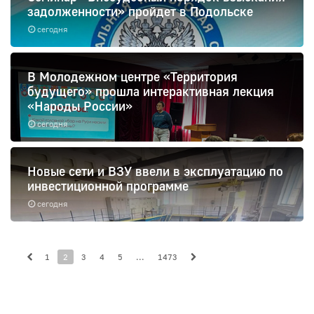
задолженности» пройдет в Подольске
сегодня
В Молодежном центре «Территория
будущего» прошла интерактивная лекция
«Народы России»
сегодня
Новые сети и ВЗУ ввели в эксплуатацию по
инвестиционной программе
сегодня
1
2
3
4
5
...
1473