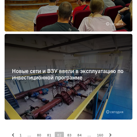
сегодня
Новые сети и ВЗУ ввели в эксплуатацию по
инвестиционной программе
сегодня
1
...
80
81
82
83
84
...
160