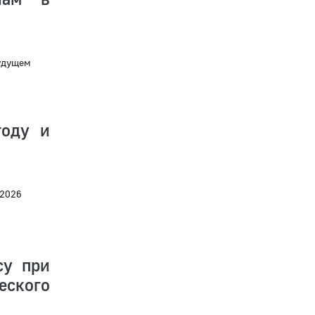
будущем
году и
 2026
су при
еского