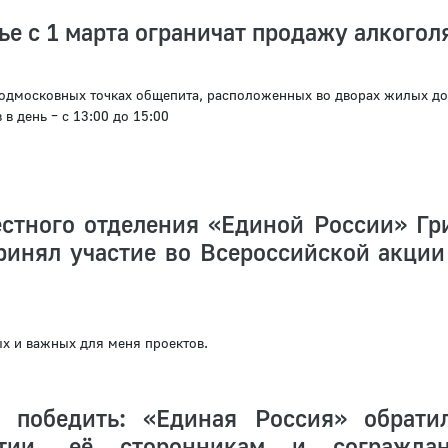
е с 1 марта ограничат продажу алкогол
одмосковных точках общепита, расположенных во дворах жилых до
 в день – с 13:00 до 15:00
естного отделения «Единой России» Гр
ринял участие во Всероссийской акции
х и важных для меня проектов.
 победить: «Единая Россия» обрати
тии, её сторонникам и согражда