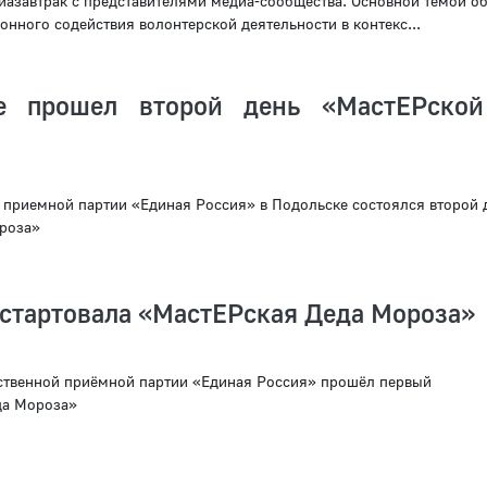
азавтрак с представителями медиа-сообщества. Основной темой о
нного содействия волонтерской деятельности в контекс...
е прошел второй день «МастЕРской
 приемной партии «Единая Россия» в Подольске состоялся второй 
роза»
 стартовала «МастЕРская Деда Мороза»
ственной приёмной партии «Единая Россия» прошёл первый
да Мороза»