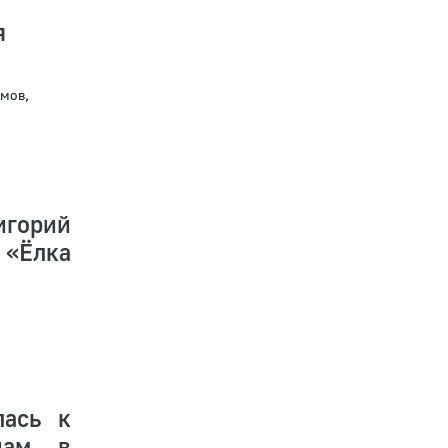
я
мов,
игорий
 «Ёлка
лась к
нам в