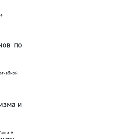
ое
нов по
рачебной
изма и
спех V
одвигам