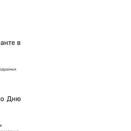
анте в
нодушных
ко Дню
а