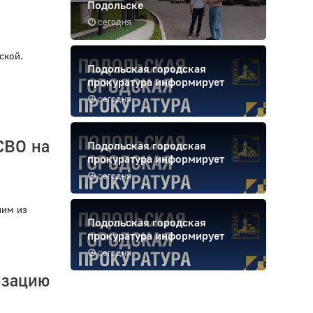
Подольске
сегодня
ской.
Подольская городская
прокуратура информирует
сегодня
СВО на
Подольская городская
прокуратура информирует
сегодня
ним из
Подольская городская
прокуратура информирует
сегодня
изацию