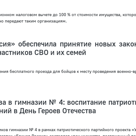
ционном налоговом вычете до 100 % от стоимости имущества, котор
о передают таким организациям.
сия» обеспечила принятие новых зако
астников СВО и их семей
ения бесплатного проезда для бойцов к месту проведения военно-в
а в гимназии № 4: воспитание патриот
ний в День Героев Отечества
иков гимназии № 4 в рамках патриотического партийного проекта «У
партии «Единая Россия» состоялся урок мужества, посвященный п