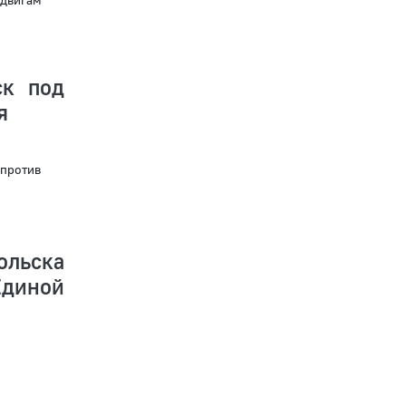
ск под
я
 против
ольска
Единой