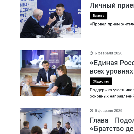
Личный прие
Власть
«Провел прием жител
6 февраля 2026
«Единая Росс
всех уровнях
Общество
Поддержка участников
основных направлени
6 февраля 2026
Глава Подо
«Братство д