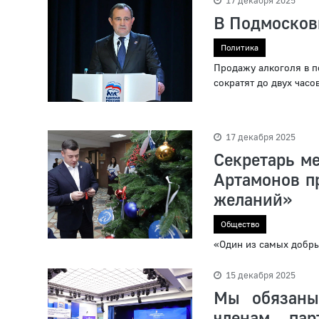
17 декабря 2025
В Подмосковь
Политика
Продажу алкоголя в п
сократят до двух часов
17 декабря 2025
Секретарь м
Артамонов п
желаний»
Общество
«Один из самых добры
15 декабря 2025
Мы обязаны
членам пар