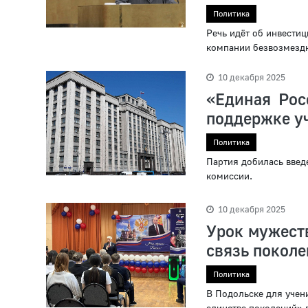
Политика
Речь идёт об инвести
компании безвозмездн
10 декабря 2025
«Единая Рос
поддержке уч
Политика
Партия добилась введ
комиссии.
10 декабря 2025
Урок мужеств
связь поколе
Политика
В Подольске для учен
единстве поколений» 