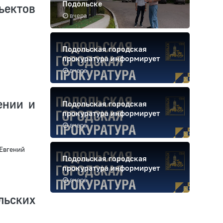
Подольске
ъектов
вчера
Подольская городская
прокуратура информирует
вчера
ении и
Подольская городская
прокуратура информирует
вчера
Евгений
Подольская городская
прокуратура информирует
вчера
льских