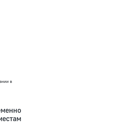
ании в
еменно
местам