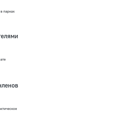
в парках
елями
ате
членов
актическое