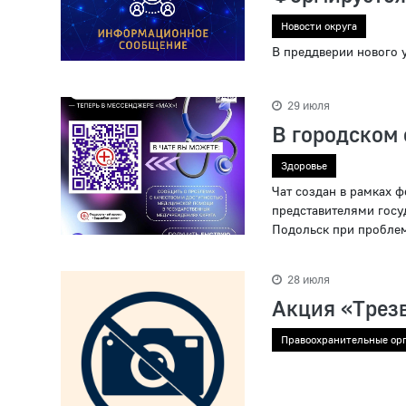
Новости округа
В преддверии нового 
29 июля
В городском 
Здоровье
Чат создан в рамках 
представителями госу
Подольск при проблем
28 июля
Акция «Трез
Правоохранительные ор