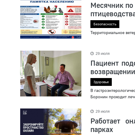
Месячник по
птицеводств
Безопасность
Территориальное вете
29 июля
Пациент подо
возвращении
Здоровье
В гастроэнтерологиче
Боронин проходит леч
29 июля
Работает он
парках