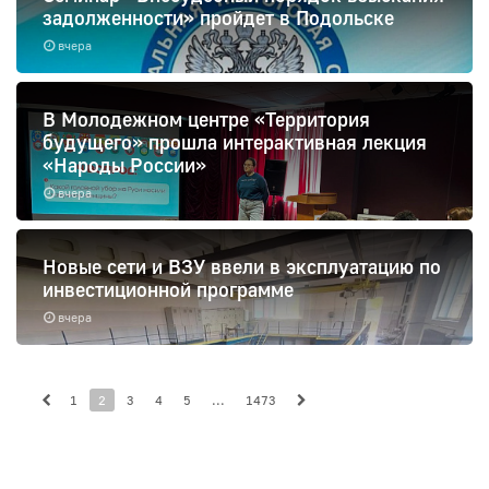
задолженности» пройдет в Подольске
вчера
В Молодежном центре «Территория
будущего» прошла интерактивная лекция
«Народы России»
вчера
Новые сети и ВЗУ ввели в эксплуатацию по
инвестиционной программе
вчера
1
2
3
4
5
...
1473