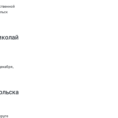
ственной
льск
иколай
декабря,
льска
круге