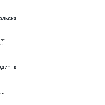
льска
ому
га
одит в
е
 со