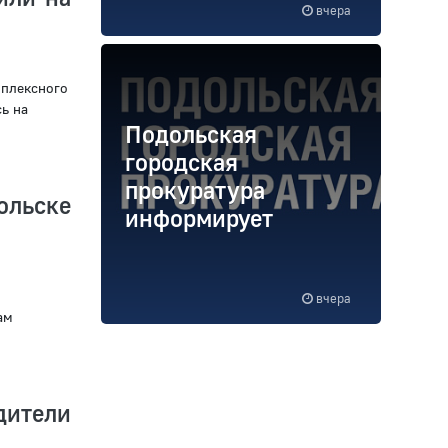
вчера
мплексного
ь на
Подольская
городская
прокуратура
ольске
информирует
вчера
ам
дители