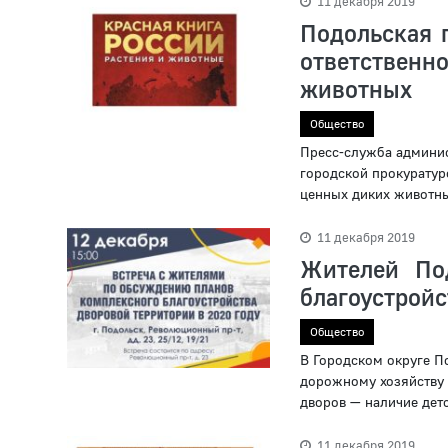
11 декабря 2019
Подольская 
ответствен
животных
Общество
Пресс-служба админис
городской прокуратур
ценных диких животных
11 декабря 2019
Жителей По
благоустройс
Общество
В Городском округе По
дорожному хозяйству 
дворов — наличие детс
11 декабря 2019