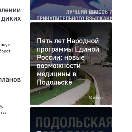
илении
вчера
диких
Пять лет Народной
енную
программы Единой
борот
России: новые
возможности
медицины в
планов
Подольске
вчера
у,
тва