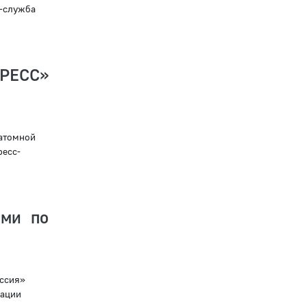
с-служба
РЕСС»
атомной
ресс-
ями по
оссия»
рации