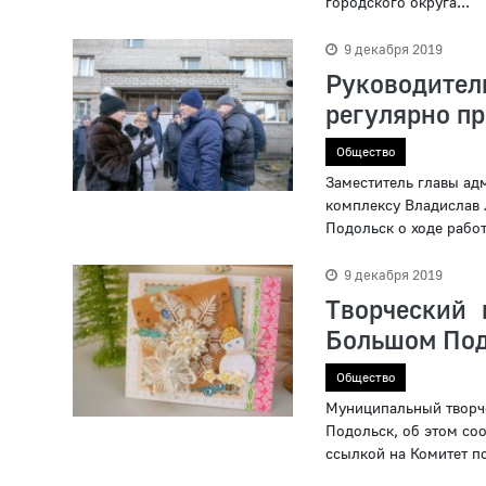
городского округа...
9 декабря 2019
Руководит
регулярно п
Общество
Заместитель главы ад
комплексу Владислав 
Подольск о ходе рабо
9 декабря 2019
Творческий 
Большом Под
Общество
Муниципальный творче
Подольск, об этом со
ссылкой на Комитет по