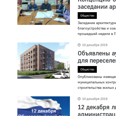
заседании ар
Общество
Заседание архитектур
благоустройства и оз
прошедшей неделе в Г
10 декабря 2019
Объявлены а
для переселе
Общество
Опубликованы извещен
муниципальных контра
строительства жилых д
10 декабря 2019
12 декабря 
администрац