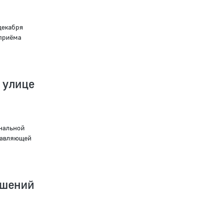
декабря
приёма
улице
нальной
равляющей
ошений