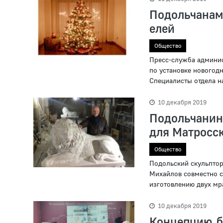
Подольчанам
елей
Общество
Пресс-служба админис
по установке новогод
Специалисты отдела на
10 декабря 2019
Подольчанин
для Матросск
Общество
Подольский скульптор
Михайлов совместно 
изготовлению двух мр
10 декабря 2019
Концепцию б