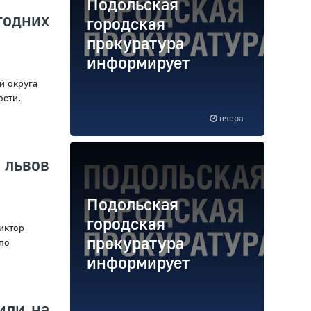
Подольская
годних
городская
прокуратура
информирует
й округа
ости.
вчера
 львов
Подольская
городская
иктор
прокуратура
по
информирует
или на