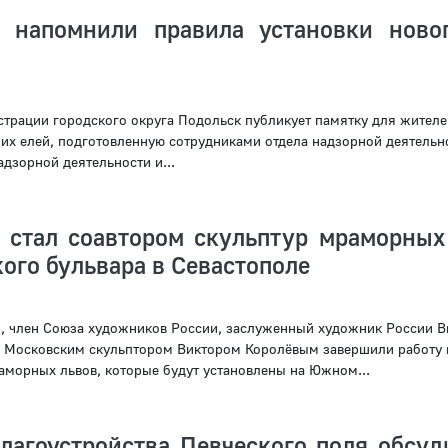
 напомнили правила установки ново
трации городского округа Подольск публикует памятку для жителе
них елей, подготовленную сотрудниками отдела надзорной деятельн
дзорной деятельности и...
 стал соавтором скульптур мраморных
ого бульвара в Севастополе
, член Союза художников России, заслуженный художник России В
с Московским скульптором Виктором Королёвым завершили работу 
аморных львов, которые будут установлены на Южном...
лагоустройства Певческого поля обсуд