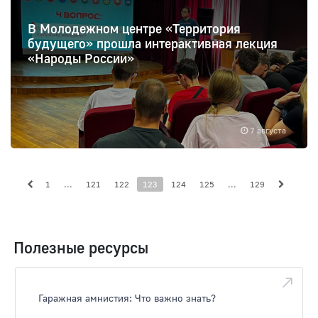
В Молодежном центре «Территория
будущего» прошла интерактивная лекция
«Народы России»
7 августа
1
...
121
122
123
124
125
...
129
Полезные ресурсы
Гаражная амнистия: Что важно знать?