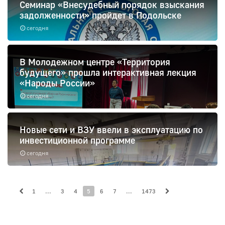
Семинар «Внесудебный порядок взыскания
задолженности» пройдет в Подольске
сегодня
В Молодежном центре «Территория
будущего» прошла интерактивная лекция
«Народы России»
сегодня
Новые сети и ВЗУ ввели в эксплуатацию по
инвестиционной программе
сегодня
1
...
3
4
5
6
7
...
1473