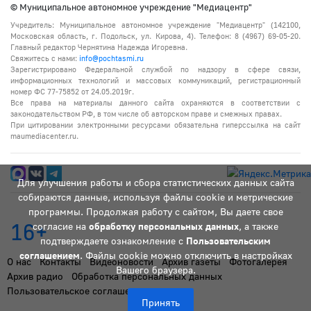
© Муниципальное автономное учреждение "Медиацентр"
Учредитель: Муниципальное автономное учреждение "Медиацентр" (142100,
Московская область, г. Подольск, ул. Кирова, 4). Телефон: 8 (4967) 69-05-20.
Главный редактор Чернятина Надежда Игоревна.
Свяжитесь с нами:
info@pochtasmi.ru
Зарегистрировано Федеральной службой по надзору в сфере связи,
информационных технологий и массовых коммуникаций, регистрационный
номер ФС 77-75852 от 24.05.2019г.
Все права на материалы данного сайта охраняются в соответствии с
законодательством РФ, в том числе об авторском праве и смежных правах.
При цитировании электронными ресурсами обязательна гиперссылка на сайт
maumediacenter.ru.
Для улучшения работы и сбора статистических данных сайта
собираются данные, используя файлы cookie и метрические
программы. Продолжая работу с сайтом, Вы даете свое
16+
согласие на
обработку персональных данных
, а также
подтверждаете ознакомление с
Пользовательским
соглашением
. Файлы cookie можно отключить в настройках
О нас
Контакты
Видеоновости
Архив газеты
Фотогалерея
Вашего браузера.
Архив радио
Обработка персональных данных
Пользовательское соглашение
Принять