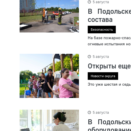
5 августа
В Подольск
состава
Безопасность
На базе пожарно-спа
огневые испытания но
5 августа
Открыты еще
Новости округа
Это уже шестая и сед
5 августа
В Подольск
оборудовани