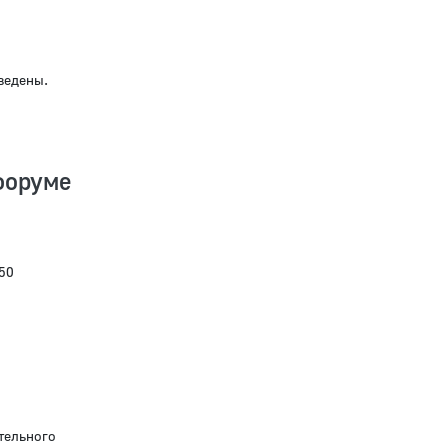
ведены.
форуме
50
тельного