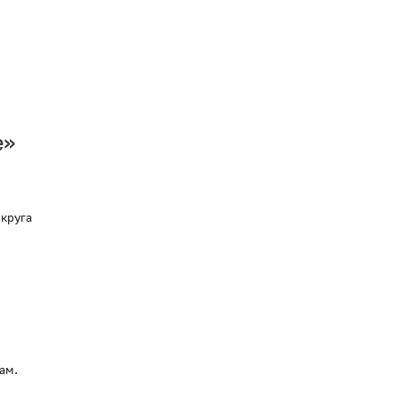
е»
круга
мам.