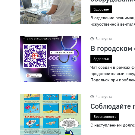
Здоровье
В отделение реанимаци
искусственной вентиля
5 августа
В городском 
Здоровье
Чат создан в рамках 
представителями госу
Подольск при проблем
4 августа
Соблюдайте п
Безопасность
С наступлением долго