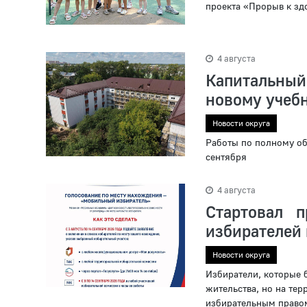
проекта «Прорыв к зд
4 августа
Капитальны
новому учеб
Новости округа
Работы по полному об
сентября
4 августа
Стартовал 
избирателей
Новости округа
Избиратели, которые б
жительства, но на тер
избирательным правом,