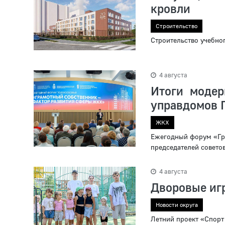
кровли
Строительство
Строительство учебно
4 августа
Итоги моде
управдомов 
ЖКХ
Ежегодный форум «Гр
председателей совето
4 августа
Дворовые иг
Новости округа
Летний проект «Спорт