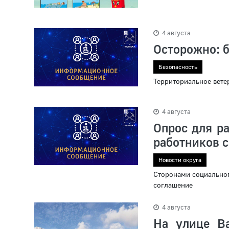
4 августа
Осторожно: 
Безопасность
Территориальное вете
4 августа
Опрос для р
работников 
Новости округа
Сторонами социальног
соглашение
4 августа
На улице Ва