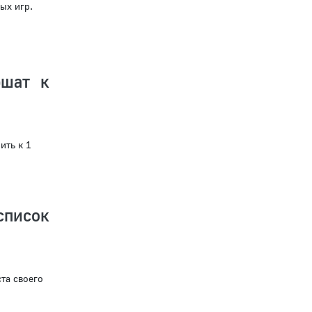
ых игр.
ршат к
ить к 1
список
та своего