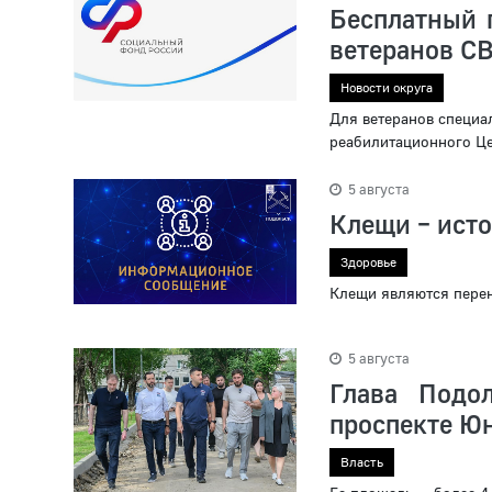
Бесплатный 
ветеранов СВ
Новости округа
Для ветеранов специа
реабилитационного Це
5 августа
Клещи – ист
Здоровье
Клещи являются перен
5 августа
Глава Подо
проспекте Ю
Власть