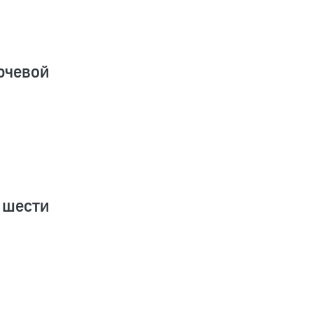
ючевой
 шести