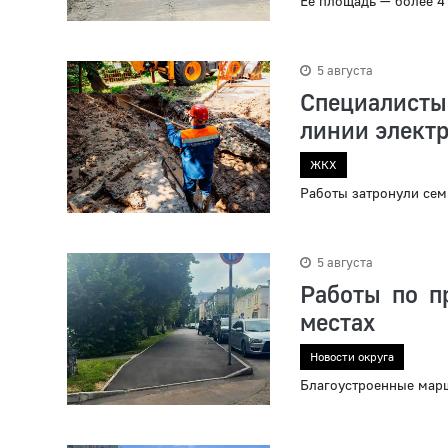
Ее площадь — более 4
5 августа
Специалист
линии элект
ЖКХ
Работы затронули сем
5 августа
Работы по п
местах
Новости округа
Благоустроенные марш