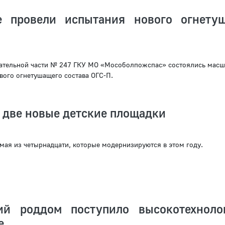
е провели испытания нового огнету
сательной части № 247 ГКУ МО «Мособолпожспас» состоялись мас
вого огнетушащего состава ОГС-П.
 две новые детские площадки
ьмая из четырнадцати, которые модернизируются в этом году.
ий роддом поступило высокотехноло
е