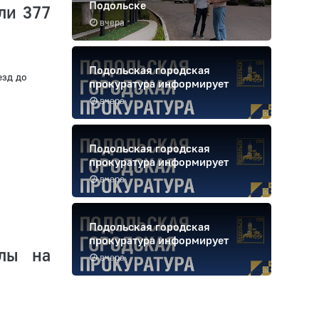
Подольске
ли 377
вчера
Подольская городская
езд до
прокуратура информирует
вчера
Подольская городская
прокуратура информирует
вчера
Подольская городская
прокуратура информирует
олы на
вчера