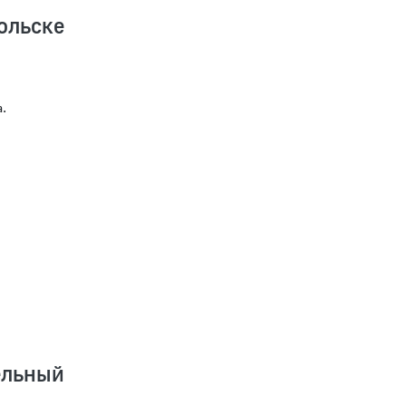
ольске
.
ельный