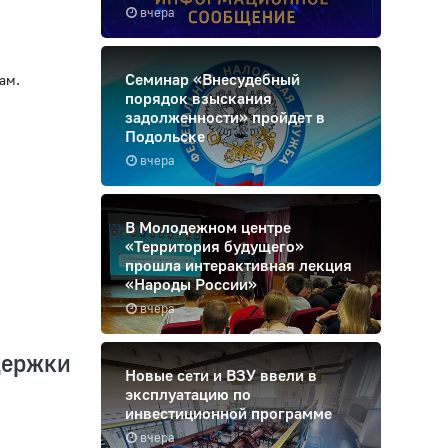
вчера
Семинар «Внесудебный
мам.
порядок взыскания
задолженности» пройдет в
Подольске
вчера
В Молодежном центре
«Территория будущего»
прошла интерактивная лекция
«Народы России»
вчера
держки
Новые сети и ВЗУ ввели в
эксплуатацию по
инвестиционной программе
вчера