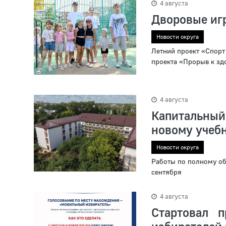
4 августа
Дворовые иг
Новости округа
Летний проект «Спорт
проекта «Прорыв к зд
4 августа
Капитальны
новому учеб
Новости округа
Работы по полному об
сентября
4 августа
Стартовал 