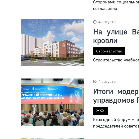
Сторонами социальног
соглашение
4 августа
На улице Ва
кровли
Строительство
Строительство учебно
4 августа
Итоги моде
управдомов 
ЖКХ
Ежегодный форум «Гр
председателей совето