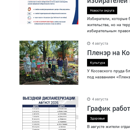
избирателей
Новости округа
Избиратели, которые б
жительства, но на тер
избирательным правом,
4 августа
Пленэр на К
Культура
У Косовского пруда б
под названием «Пленэ
4 августа
График работ
Здоровье
В августе жители отд