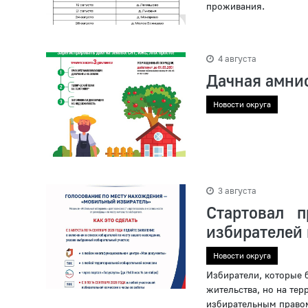
проживания.
4 августа
Дачная амнис
Новости округа
3 августа
Стартовал 
избирателей
Новости округа
Избиратели, которые б
жительства, но на тер
избирательным правом,