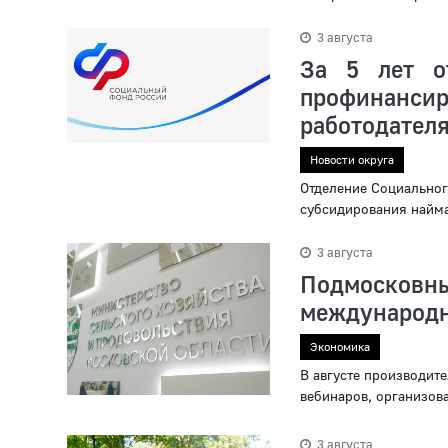
3 августа
За 5 лет о
профинанс
работодателя
Новости округа
Отделение Социальног
субсидирования найма
3 августа
Подмоско
международно
Экономика
В августе производит
вебинаров, организов
3 августа