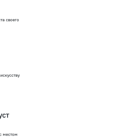
та своего
искусству
уст
с местом