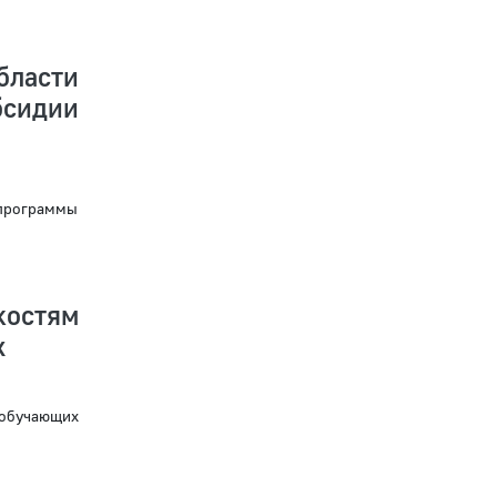
ласти
сидии
 программы
остям
х
 обучающих