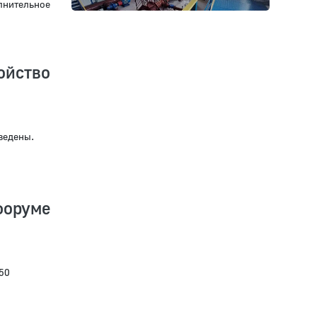
лнительное
ойство
ведены.
форуме
50