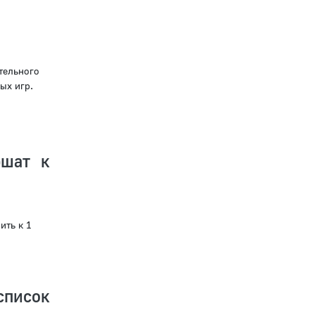
тельного
ых игр.
ршат к
ить к 1
список