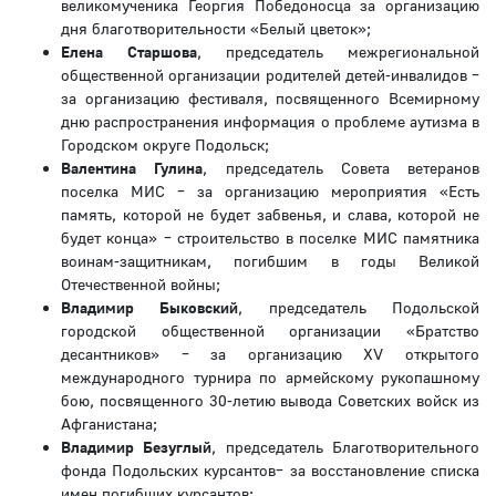
великомученика Георгия Победоносца за организацию
дня благотворительности «Белый цветок»;
Елена Старшова
, председатель межрегиональной
общественной организации родителей детей-инвалидов –
за организацию фестиваля, посвященного Всемирному
дню распространения информация о проблеме аутизма в
Городском округе Подольск;
Валентина Гулина
, председатель Совета ветеранов
поселка МИС – за организацию мероприятия «Есть
память, которой не будет забвенья, и слава, которой не
будет конца» – строительство в поселке МИС памятника
воинам-защитникам, погибшим в годы Великой
Отечественной войны;
Владимир Быковский
, председатель Подольской
городской общественной организации «Братство
десантников» – за организацию ХV открытого
международного турнира по армейскому рукопашному
бою, посвященного 30-летию вывода Советских войск из
Афганистана;
Владимир Безуглый
, председатель Благотворительного
фонда Подольских курсантов– за восстановление списка
имен погибших курсантов;