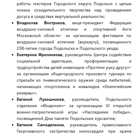
работы мастеров Городского округа Подольск с целью
показа созидательного творчества над проведением
досуга в средствах виртуальной реальности;
Владислав Востриков
, вице-президент Федерации
воздушно-силовой атлетики и спортивной йоги
Московской области– за организацию фестиваля по
воздушно-силовой атлетике (воркауту), посвященного
238-летию города Подольска и Подольского уезда;
Екатерина Фроленкова
, руководитель Центра содействия
социальной адаптации, профориентации и
трудоустройства детей-инвалидов «Протяни руку другу»–
за организацию общегородского призового турнира по
стрельбе из пневматического оружия среди любителей,
начинающих спортсменов и инвалидов «Олимпийские
резервы»;
Евгений Лукошников
, руководитель Подольского
отделения «Юнармия»– за организацию VI открытой
военно-патриотической игры «Наследники победы»,
посвященной Дню памяти Подольских курсантов;
Евгения Самоделкина
, руководитель православного
Георгиевского сестричества милосердия при храме