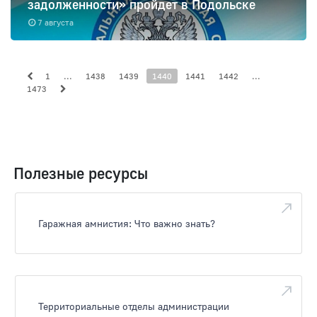
задолженности» пройдет в Подольске
7 августа
1
...
1438
1439
1440
1441
1442
...
1473
Полезные ресурсы
Гаражная амнистия: Что важно знать?
Территориальные отделы администрации