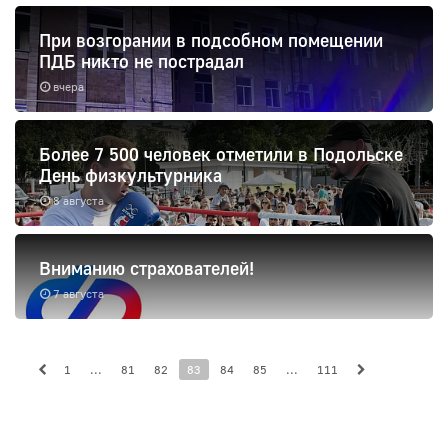
При возгорании в подсобном помещении
ПДБ никто не пострадал
вчера
Более 7 500 человек отметили в Подольске
День физкультурника
8 августа
Вниманию страхователей!
7 августа
1
...
81
82
83
84
85
...
111