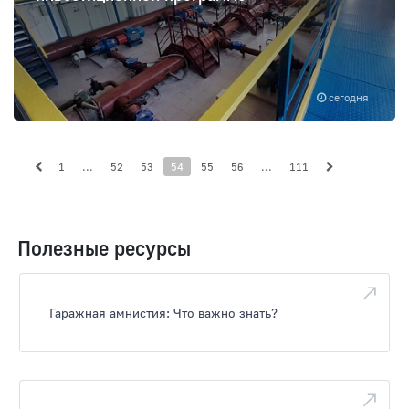
сегодня
1
...
52
53
54
55
56
...
111
Полезные ресурсы
Гаражная амнистия: Что важно знать?